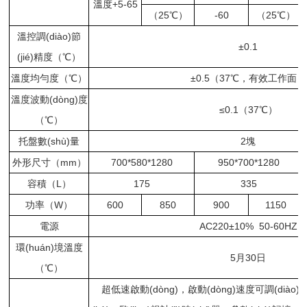
溫度+5-65
（25℃）
-60
（25℃）
溫控調(diào)節
±0.1
(jié)精度（℃）
溫度均勻度（℃）
±0.5（37℃，有效工作面）
溫度波動(dòng)度
≤0.1（37℃）
（℃）
托盤數(shù)量
2塊
外形尺寸（mm）
700*580*1280
950*700*1280
容積（L）
175
335
功率（W）
600
850
900
1150
電源
AC220±10% 50-60HZ
環(huán)境溫度
5月30日
（℃）
超低速啟動(dòng)，啟動(dòng)速度可調(diào)