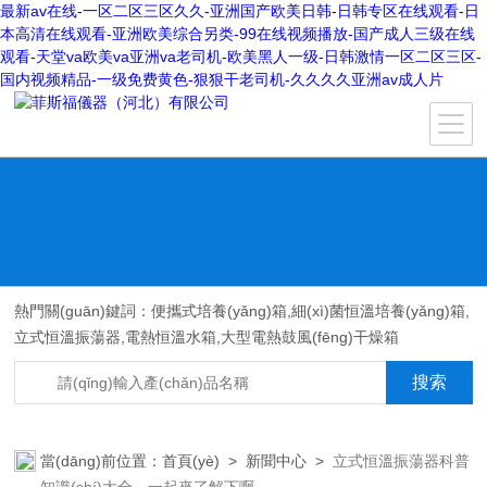
最新av在线-一区二区三区久久-亚洲国产欧美日韩-日韩专区在线观看-日
本高清在线观看-亚洲欧美综合另类-99在线视频播放-国产成人三级在线
观看-天堂va欧美va亚洲va老司机-欧美黑人一级-日韩激情一区二区三区-
国内视频精品-一级免费黄色-狠狠干老司机-久久久久亚洲av成人片
熱門關(guān)鍵詞：便攜式培養(yǎng)箱,細(xì)菌恒溫培養(yǎng)箱,
立式恒溫振蕩器,電熱恒溫水箱,大型電熱鼓風(fēng)干燥箱
當(dāng)前位置：
首頁(yè)
>
新聞中心
>
立式恒溫振蕩器科普