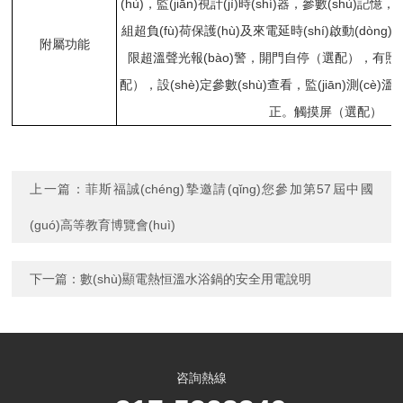
(hù)，監(jiān)視計(jì)時(shí)器，參數(shù)記憶
組超負(fù)荷保護(hù)及來電延時(shí)啟動(dòng
附屬功能
限超溫聲光報(bào)警，開門自停（選配），有
配），設(shè)定參數(shù)查看，監(jiān)測(cè)
正。觸摸屏（選配）
上一篇：
菲斯福誠(chéng)摯邀請(qǐng)您參加第57屆中國
(guó)高等教育博覽會(huì)
下一篇：
數(shù)顯電熱恒溫水浴鍋的安全用電說明
咨詢熱線