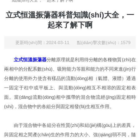
知識(shí)大全，一起來了解下啊
立式恒溫振蕩器科普知識(shí)大全，一
起來了解下啊
更新時(shí)間：2024-03-11 點(diǎn)擊次數(shù)：1579
立式恒溫振蕩器
分離原理就是利用待分離的各種物質(zhì)在
兩相中的分配系數(shù)、吸附能力等親和能力的不同來進(jìn)行
分離的使用外力使含有樣品的流動(dòng)相（氣體、液體）通過
一固定于柱中或平板上、與流動(dòng)相互不相溶的固定相表
面。當(dāng)流動(dòng)相中攜帶的混合物流經(jīng)固定相時
(shí)，混合物中的各組分與固定相發(fā)生相互作用。
由于混合物中各組分在性質(zhì)和結(jié)構(gòu)上的差異，
與固定相之間產(chǎn)生的作用力的大小、強(qiáng)弱不同，隨