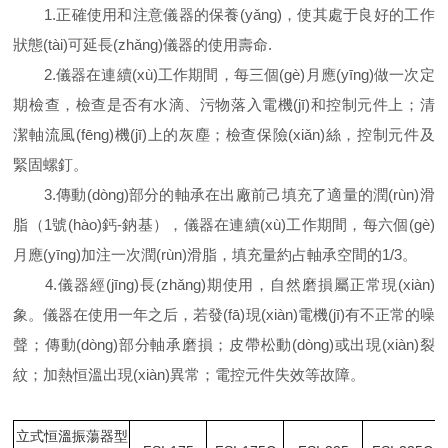
1.正確使用和注意儀器的保養(yǎng)，使其處于良好的工作
狀態(tài)可延長(zhǎng)儀器的使用壽命.
2.儀器在連續(xù)工作期間，每三個(gè)月應(yīng)做一次定
期檢查，檢查是否有水滴、污物落入電機(jī)和控制元件上；清
潔軸流風(fēng)機(jī)上的灰塵；檢查保險(xiǎn)絲，控制元件及
緊固螺釘。
3.傳動(dòng)部分的軸承在出廠前己填充了適量的潤(rùn)滑
脂（1號(hào)鈣-鈉基），儀器在連續(xù)工作期間，每六個(gè)
月應(yīng)加注一次潤(rùn)滑脂，填充量約占軸承空間的1/3。
4.儀器經(jīng)長(zhǎng)期使用，自然磨損屬正常現(xiàn)
象。儀器在使用一年之后，若發(fā)現(xiàn)電機(jī)有不正常的噪
聲；傳動(dòng)部分軸承磨損；皮帶松動(dòng)或出現(xiàn)裂
紋；加熱恒溫出現(xiàn)異常；電控元件失效等故障。
立式恒溫振蕩器型