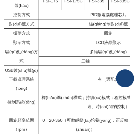
FSI-175
FSI-175C
FSI-335
FSI-335C
號(hào)
控制方式
PID微電腦處理芯片
對(duì)流方式
強(qiáng)制對(duì)流
振蕩方式
回旋
顯示方式
LCD液晶顯示
驅(qū)動(dòng)方
多維驅(qū)動(dòng)
式
三軸
USB數(shù)據(jù)
下載處理系統
有（選配）
(tǒng)
標(biāo)準(zhǔn)模式；持續(xù)模式；程控模式
控制系統(tǒng)
速、時(shí)間的控制）
回旋頻率范圍
0，20-350（可做靜態(tài)培養(yǎng)，正反轉
（rpm）
(zhuǎn)）