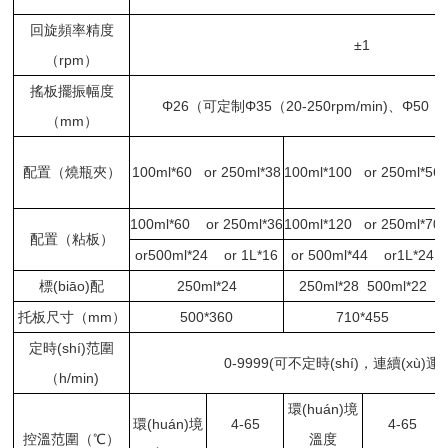
回旋頻率精度
±1
（rpm）
搖板擺振幅度
Φ26（可定制Φ35（20-250rpm/min)、Φ50（20
（mm）
配置（燒瓶夾）
100ml*60 or 250ml*38
100ml*100 or 250ml*56
100ml*60 or 250ml*36
100ml*120 or 250ml*70
配置（粘板）
or500ml*24 or 1L*16
or 500ml*44 or1L*24
標(biāo)配
250ml*24
250ml*28 500ml*22
托板尺寸（mm）
500*360
710*455
定時(shí)范圍
0-9999(可不定時(shí)，連續(xù)運(
（h/min)
環(huán)境
環(huán)境
4-65
4-65
控溫范圍（℃）
溫度