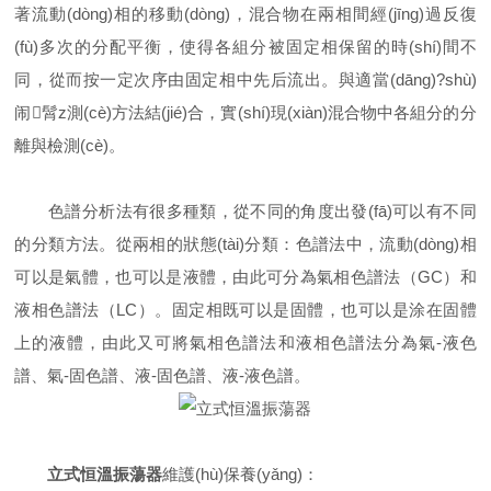
著流動(dòng)相的移動(dòng)，混合物在兩相間經(jīng)過反復
(fù)多次的分配平衡，使得各組分被固定相保留的時(shí)間不
同，從而按一定次序由固定相中先后流出。與適當(dāng)?shù)
闹髾z測(cè)方法結(jié)合，實(shí)現(xiàn)混合物中各組分的分
離與檢測(cè)。
色譜分析法有很多種類，從不同的角度出發(fā)可以有不同
的分類方法。從兩相的狀態(tài)分類：色譜法中，流動(dòng)相
可以是氣體，也可以是液體，由此可分為氣相色譜法（GC）和
液相色譜法（LC）。固定相既可以是固體，也可以是涂在固體
上的液體，由此又可將氣相色譜法和液相色譜法分為氣-液色
譜、氣-固色譜、液-固色譜、液-液色譜。
立式恒溫振蕩器
維護(hù)保養(yǎng)：